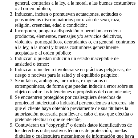
general, contrarias a la ley, a la moral, a las buenas costumbres
o al orden público;
Induzcan, inciten o promuevan actuaciones, actitudes o
pensamientos discriminatorios por razón de sexo, raza,
religión, creencias, edad o condición;
Incorporen, pongan a disposición o permitan acceder a
productos, elementos, mensajes y/o servicios delictivos,
violentos, pornográficos, degradantes o, en general, contrarios
a la ley, a la moral y buenas costumbres generalmente
aceptadas o al orden público;
Induzcan o puedan inducir a un estado inaceptable de
ansiedad o temor;
Induzcan o inciten a involucrarse en prácticas peligrosas, de
riesgo o nocivas para la salud y el equilibrio psíquico;
Sean falsos, ambiguos, inexactos, exagerados o
extemporáneos, de forma que puedan inducir a error sobre su
objeto o sobre las intenciones o propósitos del comunicante;
Se encuentren protegidos por cualesquiera derechos de
propiedad intelectual o industrial pertenecientes a terceros, sin
que el cliente haya obtenido previamente de sus titulares la
autorización necesaria para llevar a cabo el uso que efectúa o
pretende efectuar o que se efectúe;
Contuvieran un “copyright” o demás datos identificativos de
los derechos o dispositivos técnicos de protección, huellas
digitales o cualesquiera mecanismos de información que haya