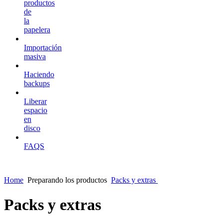
productos
de
la
papelera
Importación
masiva
Haciendo
backups
Liberar
espacio
en
disco
FAQS
Home
Preparando los productos
Packs y extras
Packs y extras