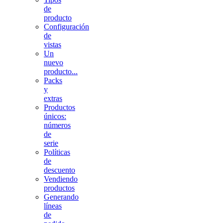
de
producto
Configuración
de
vistas
Un
nuevo
producto...
Packs
y
extras
Productos
únicos:
números
de
serie
Políticas
de
descuento
Vendiendo
productos
Generando
líneas
de